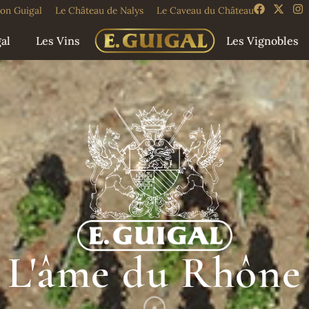
on Guigal
Le Château de Nalys
Le Caveau du Château
al
Les Vins
Les Vignobles
L'âme du Rhône