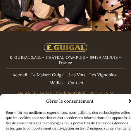
E. GUIGAL S.A.S. – CHÂTEAU D’AMPUIS – 69420 AMPUIS –
France
Accueil
La Maison Guigal
Les Vins
Les Vignobles
Médias
Contact
Mentions Légales
Confidentialité
Plan Du Site
Gérer le consentement
Pour offrir les meilleures expériences, nous utilisons des technologies telles
L’ABUS D’ALCOOL EST DANGEREUX POUR LA SANTÉ. A CONSOMMER AVEC
que les cookies pour stocker et/ou accéder aux informations des appareils. 
MODÉRATION.
fait de consentir à ces technologies nous permettra de traiter des données
telles que le comportement de navigation ou les ID uniques sur ce site. Le fa