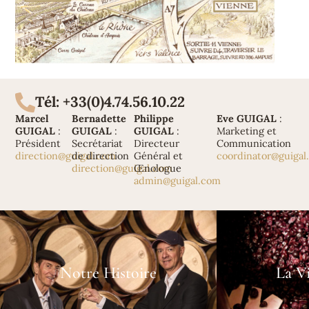
Tél: +33(0)4.74.56.10.22
Marcel
Bernadette
Philippe
Eve GUIGAL
:
GUIGAL
:
GUIGAL
:
GUIGAL
:
Marketing et
Président
Secrétariat
Directeur
Communication
direction@guigal.com
de direction
Général et
coordinator@guigal
direction@guigal.com
Œnologue
admin@guigal.com
Notre Histoire
La Vi