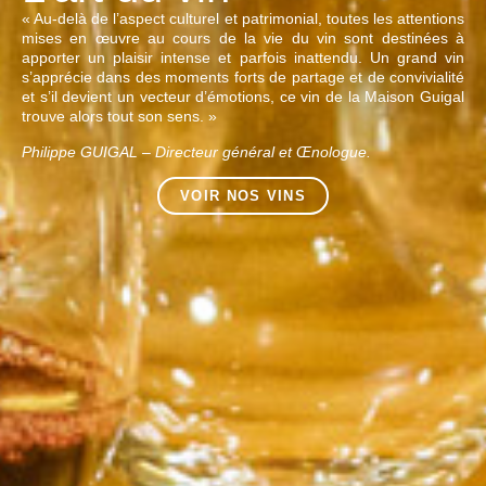
« Au-delà de l’aspect culturel et patrimonial, toutes les attentions
mises en œuvre au cours de la vie du vin sont destinées à
apporter un plaisir intense et parfois inattendu. Un grand vin
s’apprécie dans des moments forts de partage et de convivialité
et s’il devient un vecteur d’émotions, ce vin de la Maison Guigal
trouve alors tout son sens. »
Philippe GUIGAL – Directeur général et Œnologue.
VOIR NOS VINS